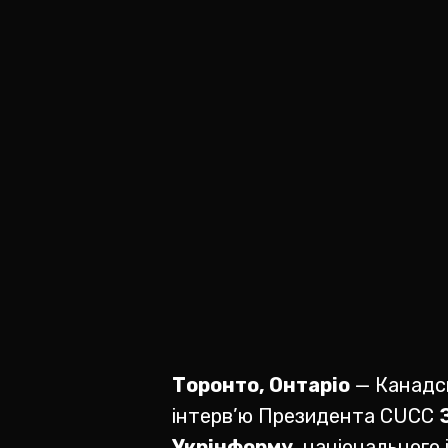
Торонто, Онтаріо
— Канадсь
інтерв’ю Президента CUCC
Укрінформу
, національного