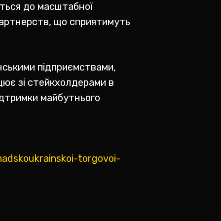
ється до масштабної
партнерств, що сприятимуть
нськими підприємствами,
ацює зі стейкхолдерами в
підтримки майбутнього
adskoukrainskoi-torgovoi-