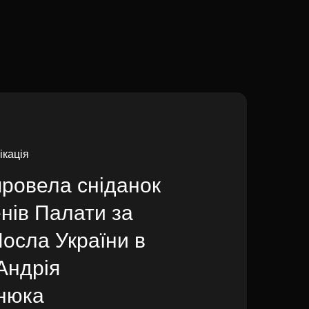
ікація
ровела сніданок
нів Палати за
Посла України в
Андрія
нюка