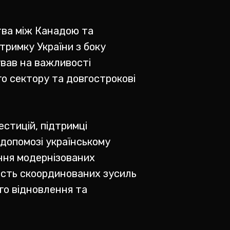
ства між Канадою та
тримку України з боку
ував на важливості
го сектору та довгострокові
естицій, підтримці
 допомозі українському
ення модернізованих
ність скоординованих зусиль
го відновлення та