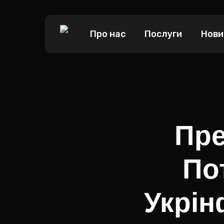
Skip
to
Про нас
Послуги
Нови
main
content
Пре
По
Укрін