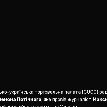
ко-українська торговельна палата (CUCC) ра
Зенона Потічного
, яке провів журналіст
Макси
 інформаційного агентства України.