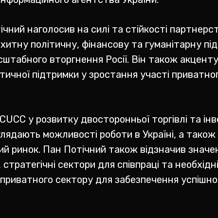
тічний наголосив на силі та стійкості партнер
хитну політичну, фінансову та гуманітарну під
сштабного вторгнення Росії. Він також акцент
тичної підтримки у зростання участі приватно
CUCC у розвитку двосторонньої торгівлі та інв
зглядають можливості роботи в Україні, а також
кий ринок. Пан Потічний також відзначив знач
 стратегічні сектори для співпраці та необхід
і приватного сектору для забезпечення успішно