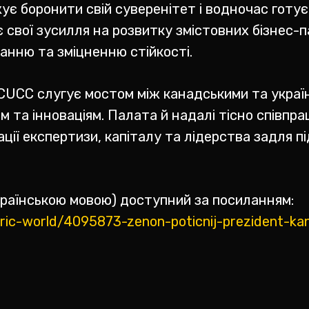
жує боронити свій суверенітет і водночас готу
 свої зусилля на розвитку змістовних бізнес-
анню та зміцненню стійкості.
CUCC слугує мостом між канадськими та украї
ям та інноваціям. Палата й надалі тісно співпр
зації експертизи, капіталу та лідерства задля 
країнською мовою) доступний за посиланням:
ric-world/4095873-zenon-poticnij-prezident-kan