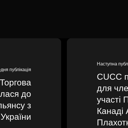
Наступна публ
дня публікація
CUCC п
 Торгова
для чле
лася до
участі 
льянсу з
Канаді 
 України
Плахот