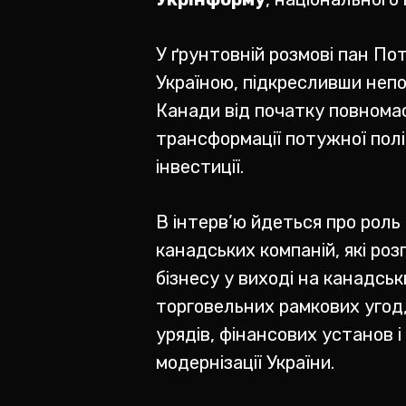
У ґрунтовній розмові пан По
Україною, підкресливши непо
Канади від початку повнома
трансформації потужної полі
інвестиції.
В інтерв’ю йдеться про роль 
канадських компаній, які ро
бізнесу у виході на канадсь
торговельних рамкових угод,
урядів, фінансових установ 
модернізації України.