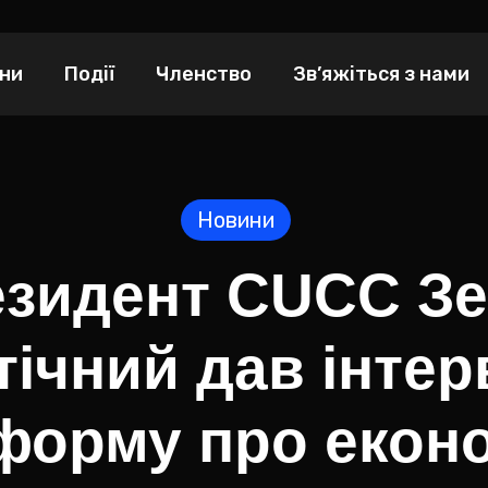
ни
Події
Членство
Зв’яжіться з нами
Новини
зидент CUCC З
тічний дав інтер
форму про екон