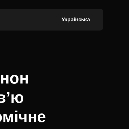
Українська
енон
в’ю
омічне