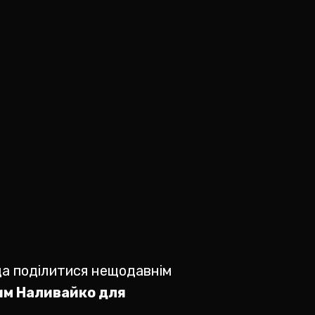
да поділитися нещодавнім
м Наливайко для