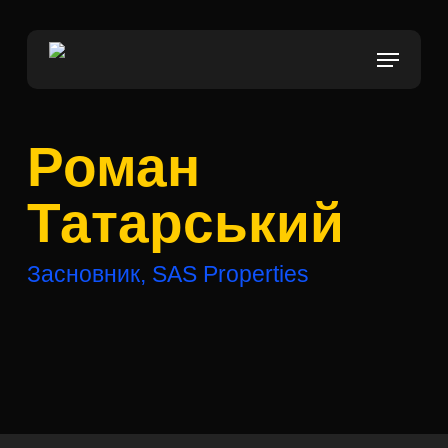
Skip
to
Menu
main
content
Роман
Татарський
Засновник, SAS Properties