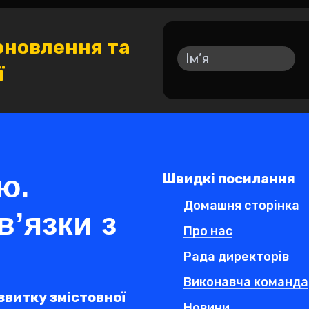
оновлення та
ї
ю.
Швидкі посилання
Домашня сторінка
в’язки з
Про нас
Рада директорів
Виконавча команда
звитку змістовної
Новини