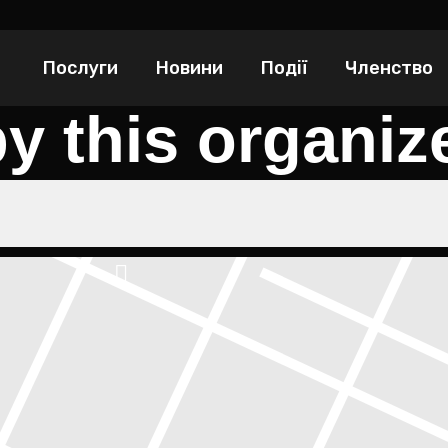
Послуги
Новини
Події
Членство
y this organiz