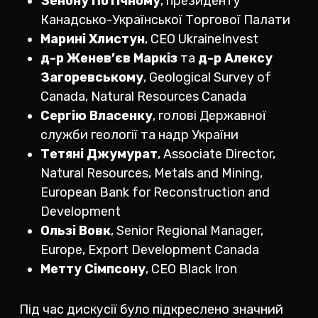
Зенону Потічному
, президенту
Канадсько-Української Торгової Палати
Марині Хлистун
, CEO UkraineInvest
д-р Женев’єв Маркіз
та
д-р Алексу
Загоревському
, Geological Survey of
Canada, Natural Resources Canada
Сергію Власенку
, голові Державної
служби геології та надр України
Тетяні Джумурат
, Associate Director,
Natural Resources, Metals and Mining,
European Bank for Reconstruction and
Development
Ользі Вовк
, Senior Regional Manager,
Europe, Export Development Canada
Метту Сімпсону
, CEO Black Iron
Під час дискусії було підкреслено значний