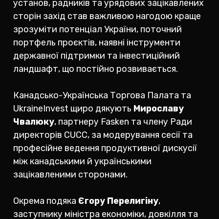
установ, радників та урядових зацікавлених
сторін захід став важливою нагодою краще
зрозуміти потенціал України, поточний
портфель проєктів, наявні інструменти
державної підтримки та інвестиційний
ландшафт, що постійно розвивається.
Канадсько-Українська Торгова Палата та
UkraineInvest щиро дякують
Мирославу
Чвалюку
, партнеру Fasken та члену Ради
директорів CUCC, за модерування сесії та
професійне ведення продуктивної дискусії
між канадськими й українськими
зацікавленими сторонами.
Окрема подяка
Єгору Перелигіну
,
заступнику міністра економіки, довкілля та