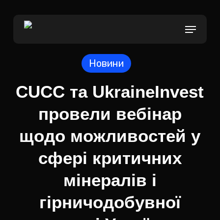
Skip
to
Menu
Close
main
Menu
content
Новини
CUCC та UkraineInvest
провели вебінар
щодо можливостей у
сфері критичних
мінералів і
гірничодобувної