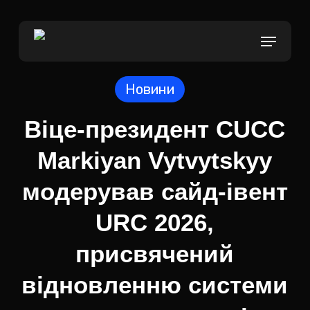
Skip
to
Menu
main
content
Новини
Віце-президент CUCC
Markiyan Vytvytskyy
модерував сайд-івент
URC 2026,
присвячений
відновленню системи