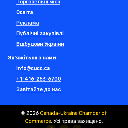
Торговельні місії
Освіта
Реклама
Публічні закупівлі
Відбудови України
Зв’яжіться з нами
info@cucc.ca
+1-416-253-6700
Завітайте до нас
©
2026
Canada-Ukraine Chamber of
Commerce
. Усі права захищено.