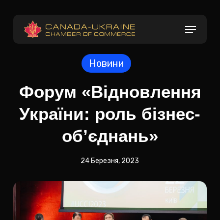
Skip
to
Menu
main
content
Новини
Форум «Відновлення
України: роль бізнес-
об’єднань»
24 Березня, 2023